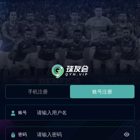
手机注册
账号注册
账号
密码